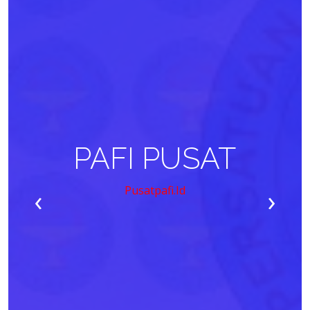
PAFI PUSAT
‹
›
Pusatpafi.id